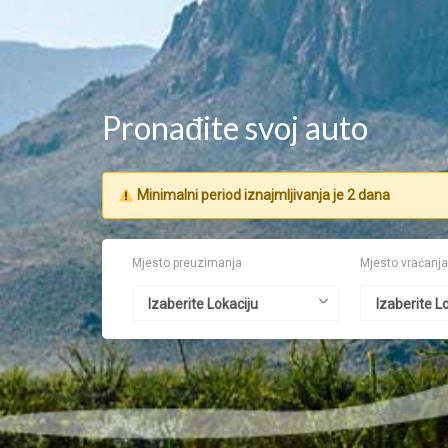
Pronađite svoj auto
Minimalni period iznajmljivanja je 2 dana
Mjesto preuzimanja
Mjesto vraćanja
Izaberite Lokaciju
Izaberite L