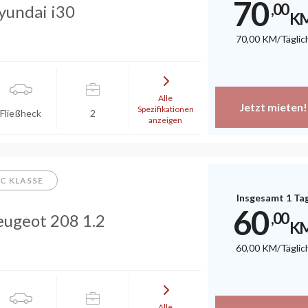
70
,00
yundai i30
K
70
,00
KM
/Täglic
Alle
Jetzt mieten!
Spezifikationen
Fließheck
2
anzeigen
C KLASSE
Insgesamt 1 Ta
60
,00
eugeot 208 1.2
K
60
,00
KM
/Täglic
Alle