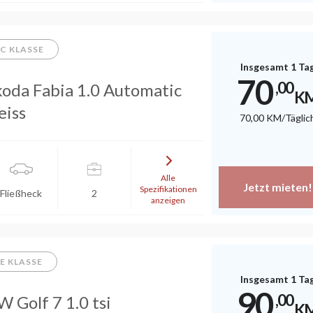
C KLASSE
Insgesamt 1 Ta
70
,00
koda Fabia 1.0 Automatic
K
eiss
70
,00
KM
/Täglic
Alle
Jetzt mieten!
Spezifikationen
Fließheck
2
anzeigen
E KLASSE
Insgesamt 1 Ta
90
,00
 Golf 7 1.0 tsi
K