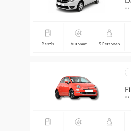
D
o.ä
Benzin
Automat
5 Personen
Fi
o.ä