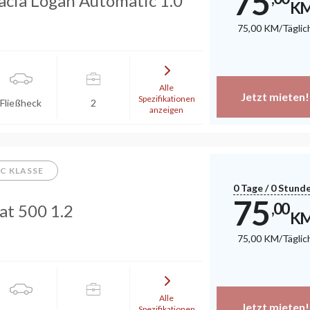
75
acia Logan Automatic 1.0
K
75
,00
KM
/Täglic
Alle
Jetzt mieten!
Spezifikationen
Fließheck
2
anzeigen
C KLASSE
0 Tage / 0 Stund
75
,00
at 500 1.2
K
75
,00
KM
/Täglic
Alle
Jetzt mieten!
Spezifikationen