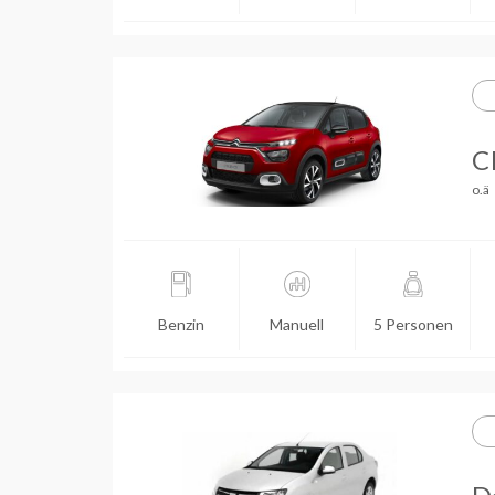
C
o.ä
Benzin
Manuell
5 Personen