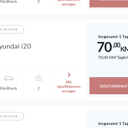
Fließheck
2
anzeigen
C KLASSE
Insgesamt 1 Ta
70
,00
yundai i20
K
70
,00
KM
/Täglic
Alle
Jetzt mieten!
Spezifikationen
Fließheck
2
anzeigen
C KLASSE
Insgesamt 1 Ta