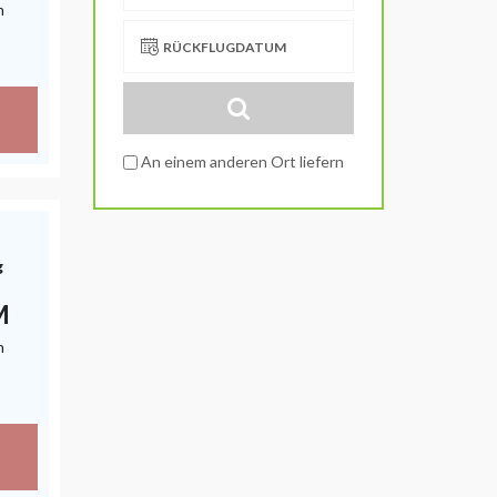
h
RÜCKFLUGDATUM
An einem anderen Ort liefern
g
M
h