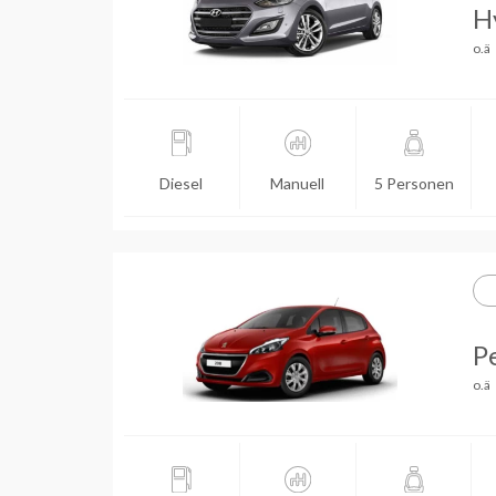
H
o.ä
Diesel
Manuell
5 Personen
P
o.ä