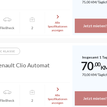
75
,00
KM
/Täglic
Alle
Jetzt mieten!
Spezifikationen
Fließheck
2
anzeigen
C KLASSE
Insgesamt 1 Ta
70
,00
enault Clio Automat
K
70
,00
KM
/Täglic
Alle
Jetzt mieten!
Spezifikationen
Fließheck
2
anzeigen