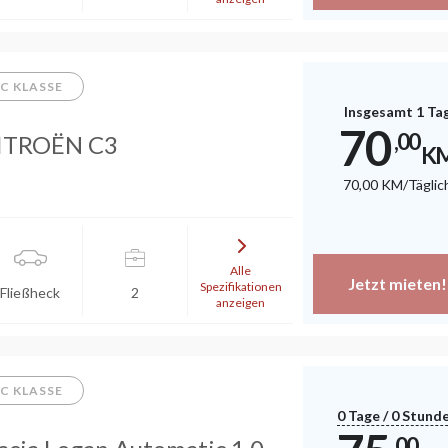
C KLASSE
Insgesamt 1 Ta
70
,00
ITROËN C3
K
70
,00
KM
/Täglic
Alle
Jetzt mieten!
Spezifikationen
Fließheck
2
anzeigen
C KLASSE
0 Tage / 0 Stund
,00