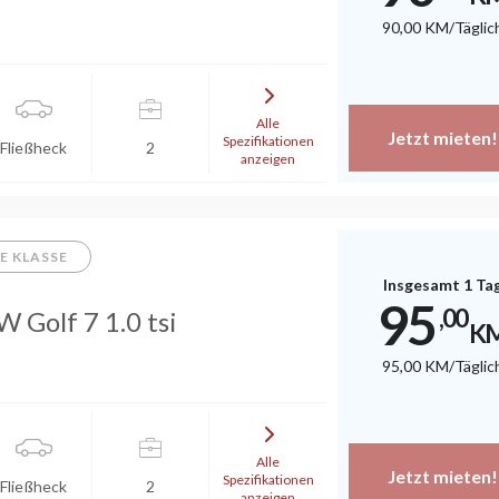
90
,00
KM
/Täglic
Alle
Jetzt mieten!
Spezifikationen
Fließheck
2
anzeigen
E KLASSE
Insgesamt 1 Ta
95
,00
 Golf 7 1.0 tsi
K
95
,00
KM
/Täglic
Alle
Jetzt mieten!
Spezifikationen
Fließheck
2
anzeigen