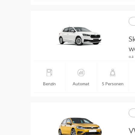
S
w
o.ä
Benzin
Automat
5 Personen
VW